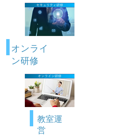
​オンライ
ン研修
​教室運
営